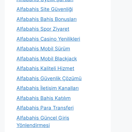
Alfabahis Site Güvenliği
Alfabahis Bahis Bonusları
Alfabahis Spor Ziyaret
Alfabahis Casino Yenilikleri
Alfabahis Mobil Sürüm
Alfabahis Mobil Blackjack
Alfabahis Kaliteli Hizmet
Alfabahis Güvenlik Çözümü
Alfabahis İletişim Kanalları
Alfabahis Bahis Katılım
Alfabahis Para Transferi
Alfabahis Güncel Giriş
Yönlendirmesi