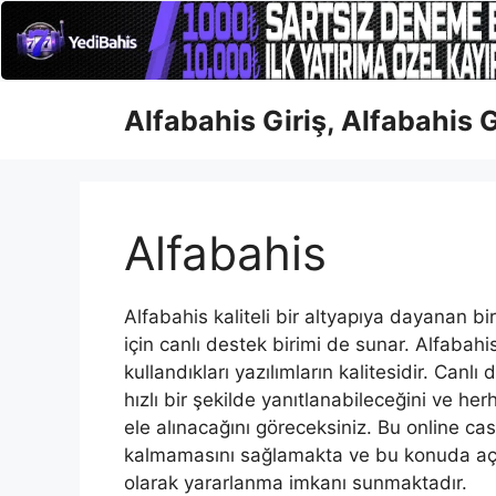
İçeriğe
Alfabahis Giriş, Alfabahis 
atla
Alfabahis
Alfabahis kaliteli bir altyapıya dayanan bi
için canlı destek birimi de sunar. Alfabah
kullandıkları yazılımların kalitesidir. Canlı
hızlı bir şekilde yanıtlanabileceğini ve he
ele alınacağını göreceksiniz. Bu online casi
kalmamasını sağlamakta ve bu konuda açık 
olarak yararlanma imkanı sunmaktadır.