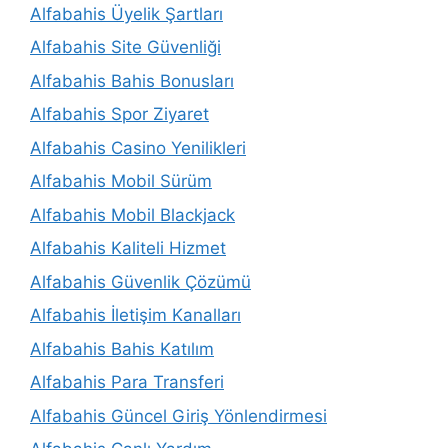
Alfabahis Üyelik Şartları
Alfabahis Site Güvenliği
Alfabahis Bahis Bonusları
Alfabahis Spor Ziyaret
Alfabahis Casino Yenilikleri
Alfabahis Mobil Sürüm
Alfabahis Mobil Blackjack
Alfabahis Kaliteli Hizmet
Alfabahis Güvenlik Çözümü
Alfabahis İletişim Kanalları
Alfabahis Bahis Katılım
Alfabahis Para Transferi
Alfabahis Güncel Giriş Yönlendirmesi