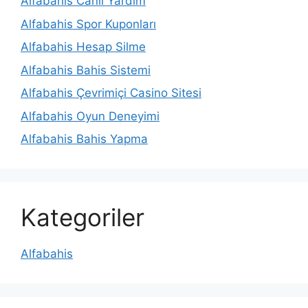
Alfabahis Canlı Yardım
Alfabahis Spor Kuponları
Alfabahis Hesap Silme
Alfabahis Bahis Sistemi
Alfabahis Çevrimiçi Casino Sitesi
Alfabahis Oyun Deneyimi
Alfabahis Bahis Yapma
Kategoriler
Alfabahis