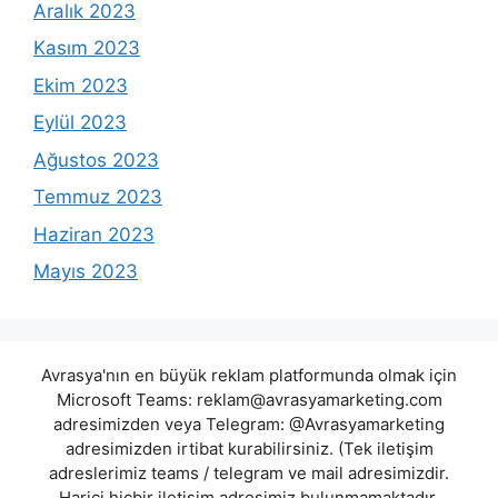
Aralık 2023
Kasım 2023
Ekim 2023
Eylül 2023
Ağustos 2023
Temmuz 2023
Haziran 2023
Mayıs 2023
Avrasya'nın en büyük reklam platformunda olmak için
Microsoft Teams:
reklam@avrasyamarketing.com
adresimizden veya Telegram: @Avrasyamarketing
adresimizden irtibat kurabilirsiniz. (Tek iletişim
adreslerimiz teams / telegram ve mail adresimizdir.
Harici hiçbir iletişim adresimiz bulunmamaktadır.