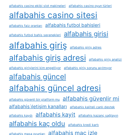
alfabahis casino ekibi slot makineleri
alfabahis casino oyun türleri
alfabahis casino sitesi
alfabahis futbol bahisleri
alfabahis faiz oranları
alfabahis girisi
alfabahis futbol bahis seçenekleri
alfabahis giriş
alfabahis giriş adres
alfabahis giriş adresi
alfabahis giriş analizi
alfabahis girişlerini kim engelliyor
alfabahis giriş sorunu açılmıyor
alfabahis güncel
alfabahis güncel adresi
alfabahis güvenlir mi
alfabahis güvenli bir platform mu
alfabahis i̇letişim kanalları
alfabahis kaliteli canlı destek
alfabahis kayit
alfabahis kaydı
alfabahis kazanç sağlayın
alfabahis kaç oldu
alfabahis kredi kartı
alfabahis maç izle
alfabahis masa oyunları