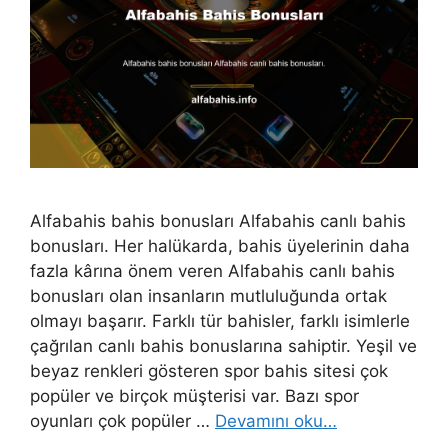
Alfabahis bahis bonusları Alfabahis canlı bahis
bonusları. Her halükarda, bahis üyelerinin daha
fazla kârına önem veren Alfabahis canlı bahis
bonusları olan insanların mutluluğunda ortak
olmayı başarır. Farklı tür bahisler, farklı isimlerle
çağrılan canlı bahis bonuslarına sahiptir. Yeşil ve
beyaz renkleri gösteren spor bahis sitesi çok
popüler ve birçok müşterisi var. Bazı spor
oyunları çok popüler …
Devamını oku…