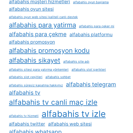
alfabahis müşteri hizmetleri
alfabahis oyun başlama
alfabahis oyun sitesi
alfabahis oyun web sitesi kaliteli canlı destek
alfabahis para yatirma
alfabahis para çeker mi
alfabahis para çekme
alfabahis platformu
alfabahis promosyon
alfabahis promosyon kodu
alfabahis sikayet
alfabahis site adı
alfabahis sitesi para yatırma yöntemleri
alfabahis slot i̇çerikleri
alfabahis slot çeşitleri
alfabahis sohbet
alfabahis telegram
alfabahis süresiz kapatma hakkımız
alfabahis tv
alfabahis tv canli maç izle
alfabahis tv izle
alfabahis tv hizmeti
alfabahis twitter
alfabahis web sitesi
alfabahis whatsapp