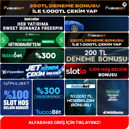
×
ALFABAHIS GİRİŞ İÇİN TIKLAYINIZ!