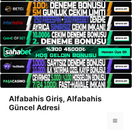
İçeriğe
Alfabahis Giriş, Alfabahis
atla
Güncel Adresi
Menü