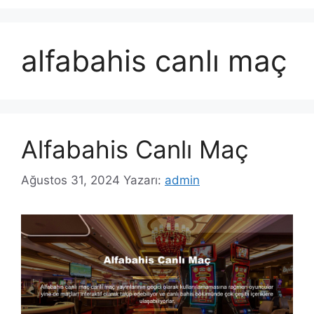
alfabahis canlı maç
Alfabahis Canlı Maç
Ağustos 31, 2024
Yazarı:
admin