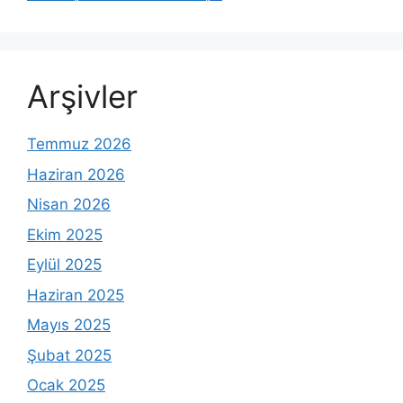
Arşivler
Temmuz 2026
Haziran 2026
Nisan 2026
Ekim 2025
Eylül 2025
Haziran 2025
Mayıs 2025
Şubat 2025
Ocak 2025