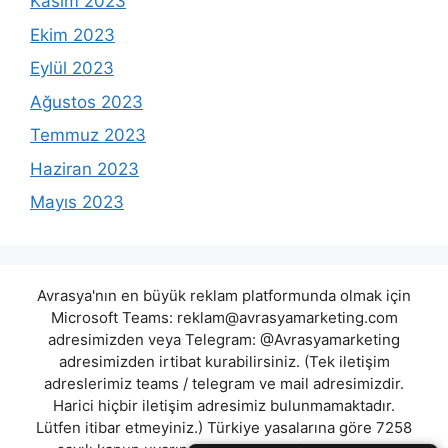
Kasım 2023
Ekim 2023
Eylül 2023
Ağustos 2023
Temmuz 2023
Haziran 2023
Mayıs 2023
Avrasya'nın en büyük reklam platformunda olmak için
Microsoft Teams:
reklam@avrasyamarketing.com
adresimizden veya Telegram: @Avrasyamarketing
adresimizden irtibat kurabilirsiniz. (Tek iletişim
adreslerimiz teams / telegram ve mail adresimizdir.
Harici hiçbir iletişim adresimiz bulunmamaktadır.
Lütfen itibar etmeyiniz.) Türkiye yasalarına göre 7258