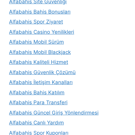
Alfabahis Site Güvenliği
Alfabahis Bahis Bonusları
Alfabahis Spor Ziyaret
Alfabahis Casino Yenilikleri
Alfabahis Mobil Sürüm
Alfabahis Mobil Blackjack
Alfabahis Kaliteli Hizmet
Alfabahis Güvenlik Çözümü
Alfabahis İletişim Kanalları
Alfabahis Bahis Katılım
Alfabahis Para Transferi
Alfabahis Güncel Giriş Yönlendirmesi
Alfabahis Canlı Yardım
Alfabahis Spor Kuponları