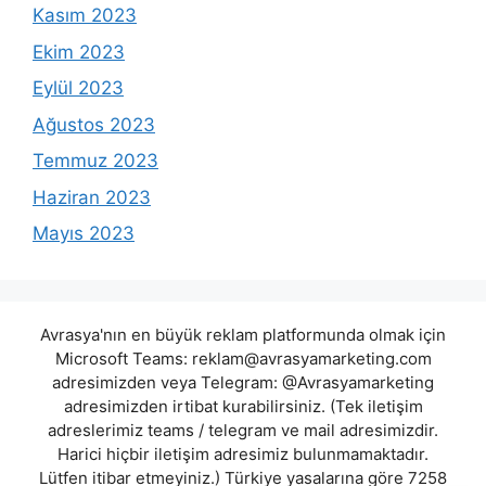
Kasım 2023
Ekim 2023
Eylül 2023
Ağustos 2023
Temmuz 2023
Haziran 2023
Mayıs 2023
Avrasya'nın en büyük reklam platformunda olmak için
Microsoft Teams:
reklam@avrasyamarketing.com
adresimizden veya Telegram: @Avrasyamarketing
adresimizden irtibat kurabilirsiniz. (Tek iletişim
adreslerimiz teams / telegram ve mail adresimizdir.
Harici hiçbir iletişim adresimiz bulunmamaktadır.
Lütfen itibar etmeyiniz.) Türkiye yasalarına göre 7258