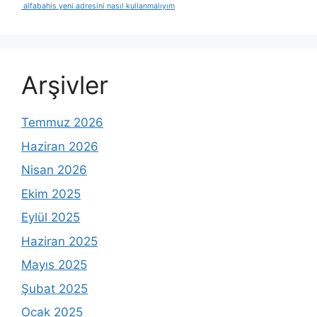
alfabahis yeni adresini nasıl kullanmalıyım
Arşivler
Temmuz 2026
Haziran 2026
Nisan 2026
Ekim 2025
Eylül 2025
Haziran 2025
Mayıs 2025
Şubat 2025
Ocak 2025