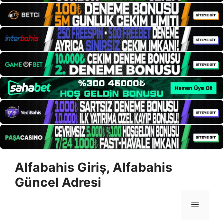
İçeriğe
Alfabahis Giriş, Alfabahis
atla
Güncel Adresi
Menü