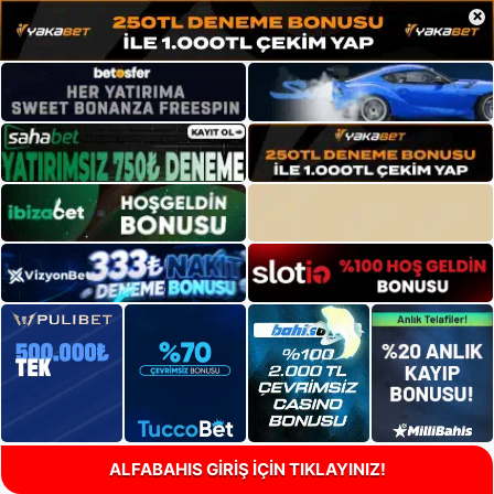
×
ALFABAHIS GİRİŞ İÇİN TIKLAYINIZ!