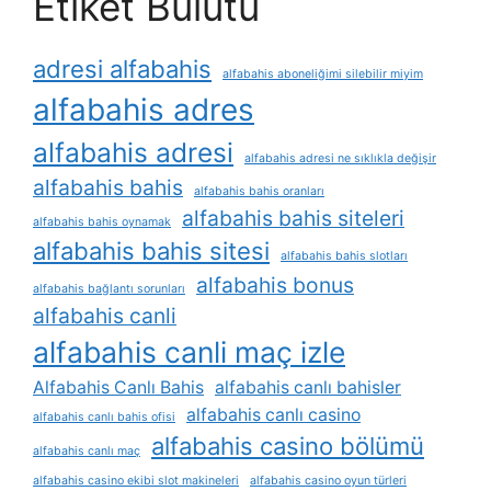
Etiket Bulutu
adresi alfabahis
alfabahis aboneliğimi silebilir miyim
alfabahis adres
alfabahis adresi
alfabahis adresi ne sıklıkla değişir
alfabahis bahis
alfabahis bahis oranları
alfabahis bahis siteleri
alfabahis bahis oynamak
alfabahis bahis sitesi
alfabahis bahis slotları
alfabahis bonus
alfabahis bağlantı sorunları
alfabahis canli
alfabahis canli maç izle
Alfabahis Canlı Bahis
alfabahis canlı bahisler
alfabahis canlı casino
alfabahis canlı bahis ofisi
alfabahis casino bölümü
alfabahis canlı maç
alfabahis casino ekibi slot makineleri
alfabahis casino oyun türleri