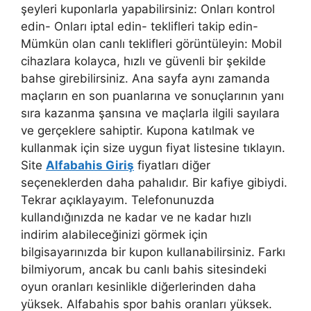
şeyleri kuponlarla yapabilirsiniz: Onları kontrol
edin- Onları iptal edin- teklifleri takip edin-
Mümkün olan canlı teklifleri görüntüleyin: Mobil
cihazlara kolayca, hızlı ve güvenli bir şekilde
bahse girebilirsiniz. Ana sayfa aynı zamanda
maçların en son puanlarına ve sonuçlarının yanı
sıra kazanma şansına ve maçlarla ilgili sayılara
ve gerçeklere sahiptir. Kupona katılmak ve
kullanmak için size uygun fiyat listesine tıklayın.
Site
Alfabahis Giriş
fiyatları diğer
seçeneklerden daha pahalıdır. Bir kafiye gibiydi.
Tekrar açıklayayım. Telefonunuzda
kullandığınızda ne kadar ve ne kadar hızlı
indirim alabileceğinizi görmek için
bilgisayarınızda bir kupon kullanabilirsiniz. Farkı
bilmiyorum, ancak bu canlı bahis sitesindeki
oyun oranları kesinlikle diğerlerinden daha
yüksek. Alfabahis spor bahis oranları yüksek.