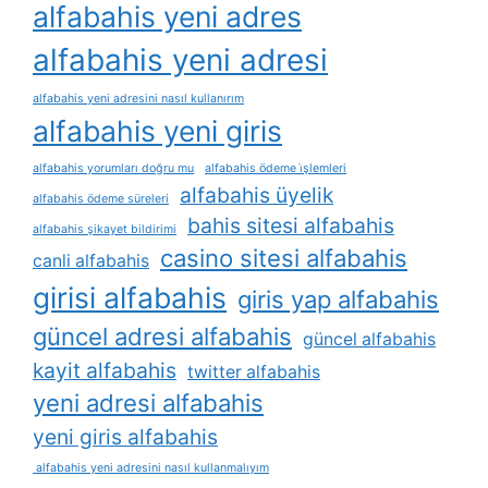
alfabahis yeni adres
alfabahis yeni adresi
alfabahis yeni adresini nasıl kullanırım
alfabahis yeni giris
alfabahis yorumları doğru mu
alfabahis ödeme i̇şlemleri
alfabahis üyelik
alfabahis ödeme süreleri
bahis sitesi alfabahis
alfabahis şikayet bildirimi
casino sitesi alfabahis
canli alfabahis
girisi alfabahis
giris yap alfabahis
güncel adresi alfabahis
güncel alfabahis
kayit alfabahis
twitter alfabahis
yeni adresi alfabahis
yeni giris alfabahis
alfabahis yeni adresini nasıl kullanmalıyım