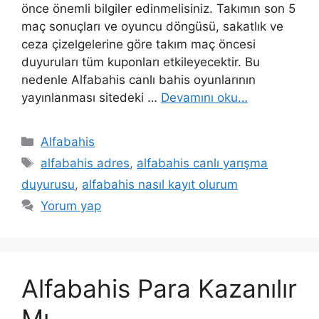
önce önemli bilgiler edinmelisiniz. Takımın son 5
maç sonuçları ve oyuncu döngüsü, sakatlık ve
ceza çizelgelerine göre takım maç öncesi
duyuruları tüm kuponları etkileyecektir. Bu
nedenle Alfabahis canlı bahis oyunlarının
yayınlanması sitedeki …
Devamını oku…
Kategoriler
Alfabahis
Etiketler
alfabahis adres
,
alfabahis canlı yarışma
duyurusu
,
alfabahis nasıl kayıt olurum
Yorum yap
Alfabahis Para Kazanılır
Mı