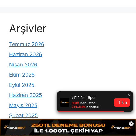
Arşivler
Temmuz 2026
Haziran 2026
Nisan 2026
Ekim 2025
Eylül 2025
Haziran 2025
Mayıs 2025
Şubat 2025
×
Ocak 2025
Aralık 2024