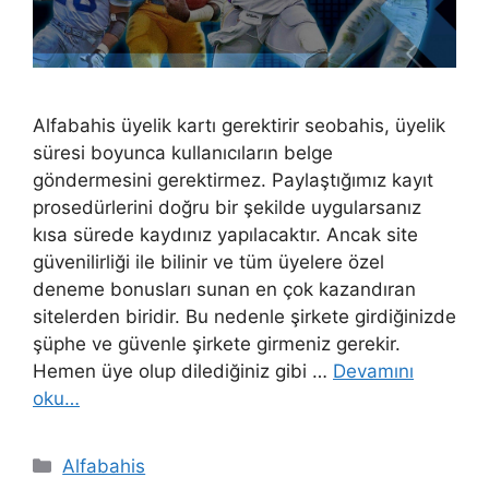
Alfabahis üyelik kartı gerektirir seobahis, üyelik
süresi boyunca kullanıcıların belge
göndermesini gerektirmez. Paylaştığımız kayıt
prosedürlerini doğru bir şekilde uygularsanız
kısa sürede kaydınız yapılacaktır. Ancak site
güvenilirliği ile bilinir ve tüm üyelere özel
deneme bonusları sunan en çok kazandıran
sitelerden biridir. Bu nedenle şirkete girdiğinizde
şüphe ve güvenle şirkete girmeniz gerekir.
Hemen üye olup dilediğiniz gibi …
Devamını
oku…
Kategoriler
Alfabahis