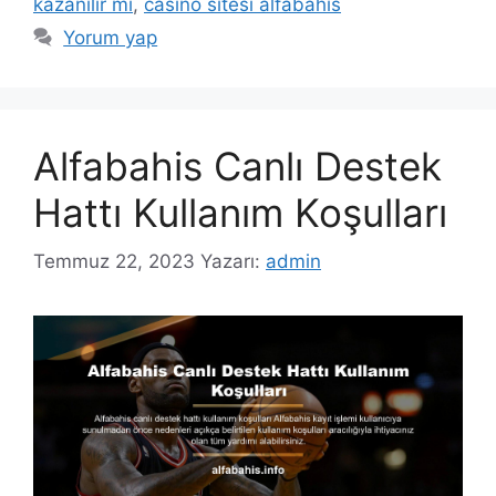
kazanılır mı
,
casino sitesi alfabahis
Yorum yap
Alfabahis Canlı Destek
Hattı Kullanım Koşulları
Temmuz 22, 2023
Yazarı:
admin