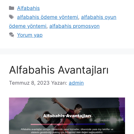
Kategoriler
Alfabahis
Etiketler
alfabahis ödeme yöntemi
,
alfabahis oyun
ödeme yöntemi
,
alfabahis promosyon
Yorum yap
Alfabahis Avantajları
Temmuz 8, 2023
Yazarı:
admin