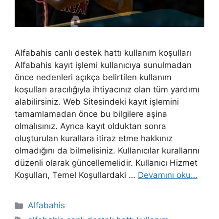
Alfabahis canlı destek hattı kullanım koşulları
Alfabahis kayıt işlemi kullanıcıya sunulmadan
önce nedenleri açıkça belirtilen kullanım
koşulları aracılığıyla ihtiyacınız olan tüm yardımı
alabilirsiniz. Web Sitesindeki kayıt işlemini
tamamlamadan önce bu bilgilere aşina
olmalısınız. Ayrıca kayıt olduktan sonra
oluşturulan kurallara itiraz etme hakkınız
olmadığını da bilmelisiniz. Kullanıcılar kurallarını
düzenli olarak güncellemelidir. Kullanıcı Hizmet
Koşulları, Temel Koşullardaki …
Devamını oku…
Kategoriler
Alfabahis
Etiketler