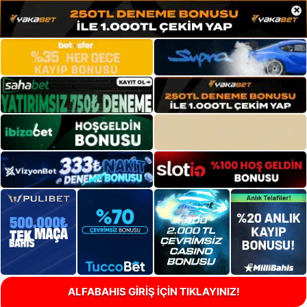
×
ALFABAHIS GİRİŞ İÇİN TIKLAYINIZ!