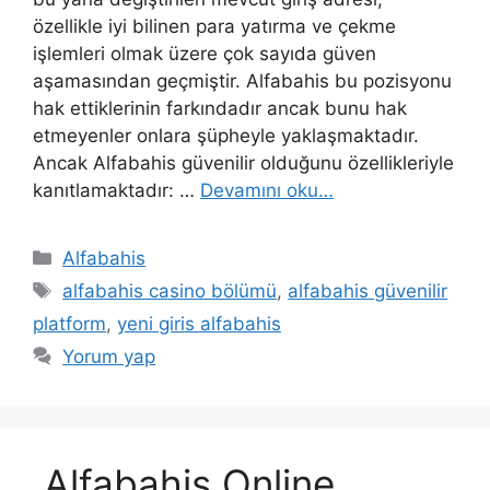
özellikle iyi bilinen para yatırma ve çekme
işlemleri olmak üzere çok sayıda güven
aşamasından geçmiştir. Alfabahis bu pozisyonu
hak ettiklerinin farkındadır ancak bunu hak
etmeyenler onlara şüpheyle yaklaşmaktadır.
Ancak Alfabahis güvenilir olduğunu özellikleriyle
kanıtlamaktadır: …
Devamını oku…
Kategoriler
Alfabahis
Etiketler
alfabahis casino bölümü
,
alfabahis güvenilir
platform
,
yeni giris alfabahis
Yorum yap
Alfabahis Online