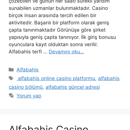
çözebilen ve günün her saati sürekli yardım
sunabilen uzmanlar bulunmaktadır. Casino
birçok insan arasında tercih edilen bir
aktivitedir. Başarılı bir platform olarak geniş
çapta tanınmaktadır Görünüşe göre şirket
yapısıyla geniş çapta tanınıyor. İlk giriş bonusu
oyunculara kayıt olduktan sonra verilir.
Alfabahis terfi …
Devamını oku…
Kategoriler
Alfabahis
Etiketler
alfabahis online casino platformu
,
alfabahis
casino bölümü
,
alfabahis güncel adresi
Yorum yap
Alfabahis Casino