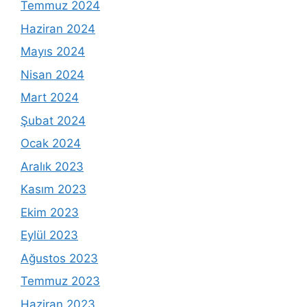
Temmuz 2024
Haziran 2024
Mayıs 2024
Nisan 2024
Mart 2024
Şubat 2024
Ocak 2024
Aralık 2023
Kasım 2023
Ekim 2023
Eylül 2023
Ağustos 2023
Temmuz 2023
Haziran 2023