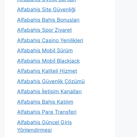
Alfabahis Site Güvenliği
Alfabahis Bahis Bonusları
Alfabahis Spor Ziyaret
Alfabahis Casino Yenilikleri
Alfabahis Mobil Sürüm
Alfabahis Mobil Blackjack
Alfabahis Kaliteli Hizmet
Alfabahis Güvenlik Çözümü
Alfabahis İletişim Kanalları
Alfabahis Bahis Katılım
Alfabahis Para Transferi
Alfabahis Güncel Giriş
Yönlendirmesi