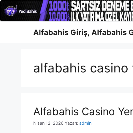
İçeriğe
Alfabahis Giriş, Alfabahis 
atla
alfabahis casino y
Alfabahis Casino Yeni
Nisan 12, 2026
Yazarı:
admin