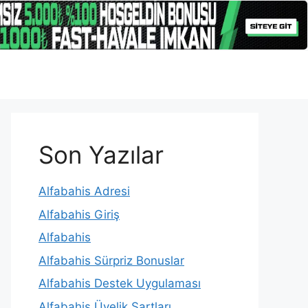
Son Yazılar
Alfabahis Adresi
Alfabahis Giriş
Alfabahis
Alfabahis Sürpriz Bonuslar
Alfabahis Destek Uygulaması
Alfabahis Üyelik Şartları