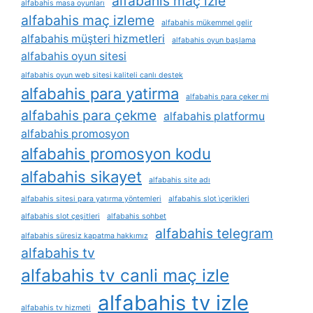
alfabahis maç izle
alfabahis masa oyunları
alfabahis maç izleme
alfabahis mükemmel gelir
alfabahis müşteri hizmetleri
alfabahis oyun başlama
alfabahis oyun sitesi
alfabahis oyun web sitesi kaliteli canlı destek
alfabahis para yatirma
alfabahis para çeker mi
alfabahis para çekme
alfabahis platformu
alfabahis promosyon
alfabahis promosyon kodu
alfabahis sikayet
alfabahis site adı
alfabahis sitesi para yatırma yöntemleri
alfabahis slot i̇çerikleri
alfabahis slot çeşitleri
alfabahis sohbet
alfabahis telegram
alfabahis süresiz kapatma hakkımız
alfabahis tv
alfabahis tv canli maç izle
alfabahis tv izle
alfabahis tv hizmeti