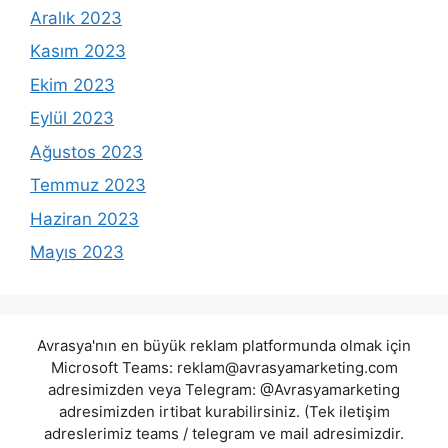
Aralık 2023
Kasım 2023
Ekim 2023
Eylül 2023
Ağustos 2023
Temmuz 2023
Haziran 2023
Mayıs 2023
Avrasya'nın en büyük reklam platformunda olmak için
Microsoft Teams:
reklam@avrasyamarketing.com
adresimizden veya Telegram: @Avrasyamarketing
adresimizden irtibat kurabilirsiniz. (Tek iletişim
adreslerimiz teams / telegram ve mail adresimizdir.