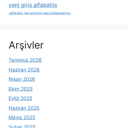
yeni giris alfabahis
alfabahis yeni adresini nasıl kullanmalıyım
Arşivler
Temmuz 2026
Haziran 2026
Nisan 2026
Ekim 2025
Eylül 2025
Haziran 2025
Mayıs 2025
Şubat 2025