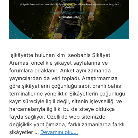
şikâyette bulunan kim seobahis Şikâyet
Araması öncelikle şikâyet sayfalarına ve
forumlara odaklanır. Anket aynı zamanda
yayıncılardan da veri topladı. Araştırmamıza
göre şikâyetlerin çoğunluğu sabit oranlı bahis
terminallerine yöneliktir. Şikâyetlerin çoğunluğu
kayıt süreciyle ilgili değil, sitenin işlevselliği ve
harcamalarıyla ilgili ki bu da siteye oldukça
fayda sağlıyor. Özellikle web sitemizde
değişiklik yaptığımızda, farklı zamanlarda farklı
şikâyetler …
Devamını oku…