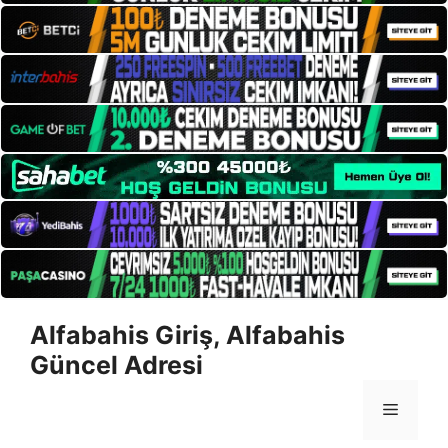
İçeriğe
Alfabahis Giriş, Alfabahis
atla
Güncel Adresi
Menü