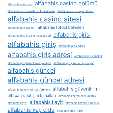
alfabahis casino bölümü
alfabahis canlı maç
alfabahis casino ekibi slot makineleri
alfabahis casino oyun türleri
alfabahis casino sitesi
alfabahis futbol bahisleri
alfabahis faiz oranları
alfabahis girisi
alfabahis futbol bahis seçenekleri
alfabahis giriş
alfabahis giriş adres
alfabahis giriş adresi
alfabahis giriş analizi
alfabahis girişlerini kim engelliyor
alfabahis giriş sorunu açılmıyor
alfabahis güncel
alfabahis güncel adresi
alfabahis güvenlir mi
alfabahis güvenli bir platform mu
alfabahis i̇letişim kanalları
alfabahis kaliteli canlı destek
alfabahis kayit
alfabahis kaydı
alfabahis kazanç sağlayın
alfabahis kaç oldu
alfabahis kredi kartı