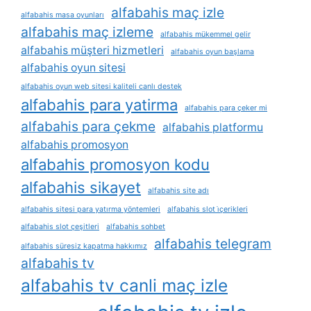
alfabahis maç izle
alfabahis masa oyunları
alfabahis maç izleme
alfabahis mükemmel gelir
alfabahis müşteri hizmetleri
alfabahis oyun başlama
alfabahis oyun sitesi
alfabahis oyun web sitesi kaliteli canlı destek
alfabahis para yatirma
alfabahis para çeker mi
alfabahis para çekme
alfabahis platformu
alfabahis promosyon
alfabahis promosyon kodu
alfabahis sikayet
alfabahis site adı
alfabahis sitesi para yatırma yöntemleri
alfabahis slot i̇çerikleri
alfabahis slot çeşitleri
alfabahis sohbet
alfabahis telegram
alfabahis süresiz kapatma hakkımız
alfabahis tv
alfabahis tv canli maç izle