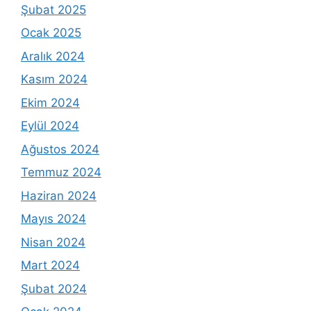
Şubat 2025
Ocak 2025
Aralık 2024
Kasım 2024
Ekim 2024
Eylül 2024
Ağustos 2024
Temmuz 2024
Haziran 2024
Mayıs 2024
Nisan 2024
Mart 2024
Şubat 2024