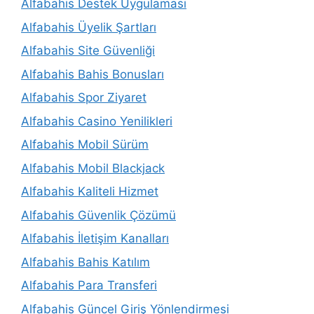
Alfabahis Destek Uygulaması
Alfabahis Üyelik Şartları
Alfabahis Site Güvenliği
Alfabahis Bahis Bonusları
Alfabahis Spor Ziyaret
Alfabahis Casino Yenilikleri
Alfabahis Mobil Sürüm
Alfabahis Mobil Blackjack
Alfabahis Kaliteli Hizmet
Alfabahis Güvenlik Çözümü
Alfabahis İletişim Kanalları
Alfabahis Bahis Katılım
Alfabahis Para Transferi
Alfabahis Güncel Giriş Yönlendirmesi