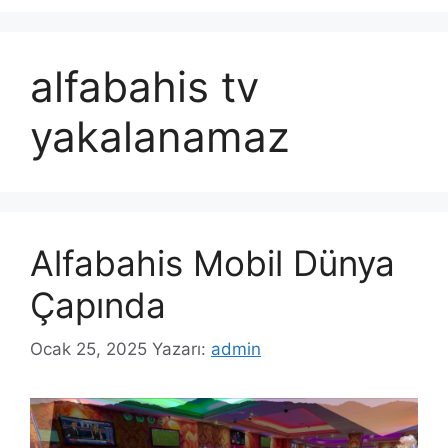
alfabahis tv
yakalanamaz
Alfabahis Mobil Dünya
Çapında
Ocak 25, 2025
Yazarı:
admin