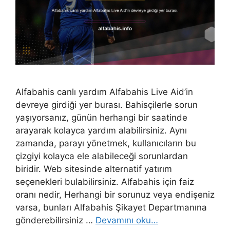
Alfabahis canlı yardım Alfabahis Live Aid’in
devreye girdiği yer burası. Bahisçilerle sorun
yaşıyorsanız, günün herhangi bir saatinde
arayarak kolayca yardım alabilirsiniz. Aynı
zamanda, parayı yönetmek, kullanıcıların bu
çizgiyi kolayca ele alabileceği sorunlardan
biridir. Web sitesinde alternatif yatırım
seçenekleri bulabilirsiniz. Alfabahis için faiz
oranı nedir, Herhangi bir sorunuz veya endişeniz
varsa, bunları Alfabahis Şikayet Departmanına
gönderebilirsiniz …
Devamını oku…