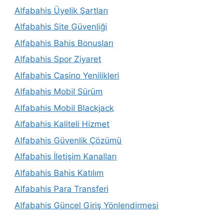
Alfabahis Üyelik Şartları
Alfabahis Site Güvenliği
Alfabahis Bahis Bonusları
Alfabahis Spor Ziyaret
Alfabahis Casino Yenilikleri
Alfabahis Mobil Sürüm
Alfabahis Mobil Blackjack
Alfabahis Kaliteli Hizmet
Alfabahis Güvenlik Çözümü
Alfabahis İletişim Kanalları
Alfabahis Bahis Katılım
Alfabahis Para Transferi
Alfabahis Güncel Giriş Yönlendirmesi