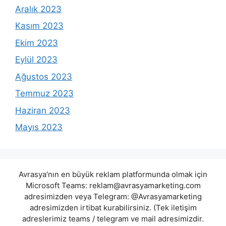
Aralık 2023
Kasım 2023
Ekim 2023
Eylül 2023
Ağustos 2023
Temmuz 2023
Haziran 2023
Mayıs 2023
Avrasya'nın en büyük reklam platformunda olmak için
Microsoft Teams:
reklam@avrasyamarketing.com
adresimizden veya Telegram: @Avrasyamarketing
adresimizden irtibat kurabilirsiniz. (Tek iletişim
adreslerimiz teams / telegram ve mail adresimizdir.