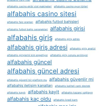
alfabahis canlı maç
alfabahis casino ekibi slot makineleri
alfabahis casino oyun türleri
alfabahis casino sitesi
alfabahis futbol bahisleri
alfabahis faiz oranları
alfabahis girisi
alfabahis futbol bahis seçenekleri
alfabahis giriş
alfabahis giriş adres
alfabahis giriş adresi
alfabahis giriş analizi
alfabahis girişlerini kim engelliyor
alfabahis giriş sorunu açılmıyor
alfabahis güncel
alfabahis güncel adresi
alfabahis güvenlir mi
alfabahis güvenli bir platform mu
alfabahis i̇letişim kanalları
alfabahis kaliteli canlı destek
alfabahis kayit
alfabahis kaydı
alfabahis kazanç sağlayın
alfabahis kaç oldu
alfabahis kredi kartı