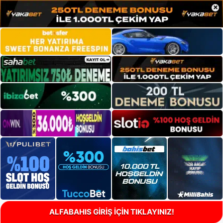
×
ALFABAHIS GİRİŞ İÇİN TIKLAYINIZ!