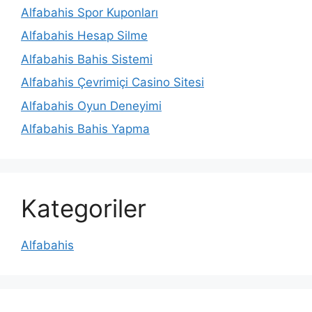
Alfabahis Spor Kuponları
Alfabahis Hesap Silme
Alfabahis Bahis Sistemi
Alfabahis Çevrimiçi Casino Sitesi
Alfabahis Oyun Deneyimi
Alfabahis Bahis Yapma
Kategoriler
Alfabahis