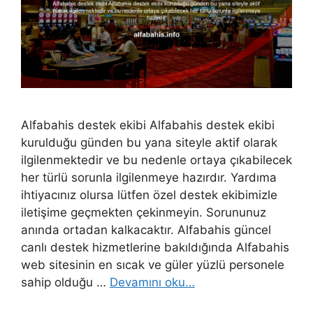
Alfabahis destek ekibi Alfabahis destek ekibi
kurulduğu günden bu yana siteyle aktif olarak
ilgilenmektedir ve bu nedenle ortaya çıkabilecek
her türlü sorunla ilgilenmeye hazırdır. Yardıma
ihtiyacınız olursa lütfen özel destek ekibimizle
iletişime geçmekten çekinmeyin. Sorununuz
anında ortadan kalkacaktır. Alfabahis güncel
canlı destek hizmetlerine bakıldığında Alfabahis
web sitesinin en sıcak ve güler yüzlü personele
sahip olduğu …
Devamını oku…