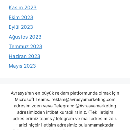
Kasım 2023
Ekim 2023
Eylül 2023
Ağustos 2023
Temmuz 2023
Haziran 2023
Mayıs 2023
Avrasya'nın en büyük reklam platformunda olmak için
Microsoft Teams:
reklam@avrasyamarketing.com
adresimizden veya Telegram: @Avrasyamarketing
adresimizden irtibat kurabilirsiniz. (Tek iletişim
adreslerimiz teams / telegram ve mail adresimizdir.
Harici hiçbir iletişim adresimiz bulunmamaktadır.