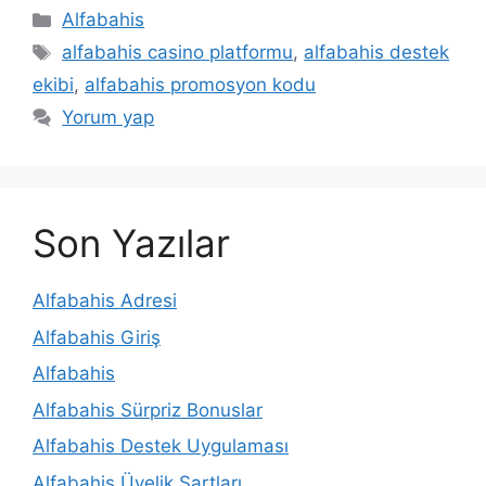
Kategoriler
Alfabahis
Etiketler
alfabahis casino platformu
,
alfabahis destek
ekibi
,
alfabahis promosyon kodu
Yorum yap
Son Yazılar
Alfabahis Adresi
Alfabahis Giriş
Alfabahis
Alfabahis Sürpriz Bonuslar
Alfabahis Destek Uygulaması
Alfabahis Üyelik Şartları