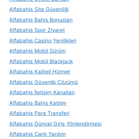
Alfabahis Site Güvenliği
Alfabahis Bahis Bonusları
Alfabahis Spor Ziyaret
Alfabahis Casino Yenilikleri
Alfabahis Mobil Sürüm
Alfabahis Mobil Blackjack
Alfabahis Kaliteli Hizmet
Alfabahis Güvenlik Çözümü
Alfabahis İletişim Kanalları
Alfabahis Bahis Katılım
Alfabahis Para Transferi
Alfabahis Güncel Giriş Yönlendirmesi
Alfabahis Canlı Yardım