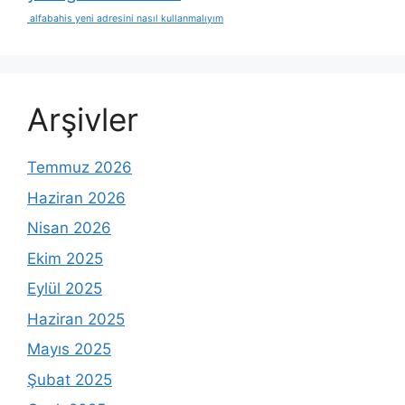
alfabahis yeni adresini nasıl kullanmalıyım
Arşivler
Temmuz 2026
Haziran 2026
Nisan 2026
Ekim 2025
Eylül 2025
Haziran 2025
Mayıs 2025
Şubat 2025