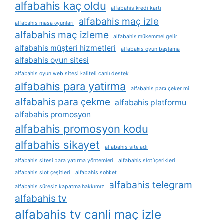
alfabahis kaç oldu
alfabahis kredi kartı
alfabahis maç izle
alfabahis masa oyunları
alfabahis maç izleme
alfabahis mükemmel gelir
alfabahis müşteri hizmetleri
alfabahis oyun başlama
alfabahis oyun sitesi
alfabahis oyun web sitesi kaliteli canlı destek
alfabahis para yatirma
alfabahis para çeker mi
alfabahis para çekme
alfabahis platformu
alfabahis promosyon
alfabahis promosyon kodu
alfabahis sikayet
alfabahis site adı
alfabahis sitesi para yatırma yöntemleri
alfabahis slot i̇çerikleri
alfabahis slot çeşitleri
alfabahis sohbet
alfabahis telegram
alfabahis süresiz kapatma hakkımız
alfabahis tv
alfabahis tv canli maç izle