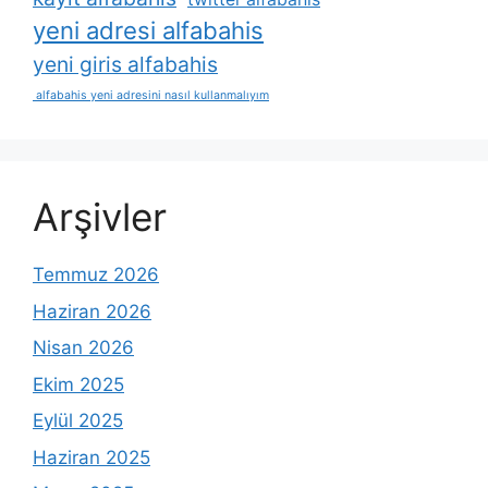
yeni adresi alfabahis
yeni giris alfabahis
alfabahis yeni adresini nasıl kullanmalıyım
Arşivler
Temmuz 2026
Haziran 2026
Nisan 2026
Ekim 2025
Eylül 2025
Haziran 2025