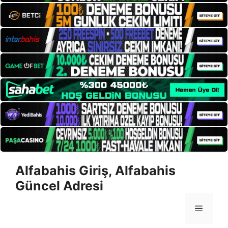
İçeriğe
Alfabahis Giriş, Alfabahis
atla
Güncel Adresi
Menü