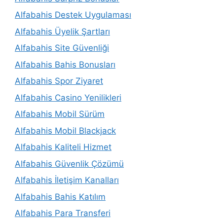
Alfabahis Destek Uygulaması
Alfabahis Üyelik Şartları
Alfabahis Site Güvenliği
Alfabahis Bahis Bonusları
Alfabahis Spor Ziyaret
Alfabahis Casino Yenilikleri
Alfabahis Mobil Sürüm
Alfabahis Mobil Blackjack
Alfabahis Kaliteli Hizmet
Alfabahis Güvenlik Çözümü
Alfabahis İletişim Kanalları
Alfabahis Bahis Katılım
Alfabahis Para Transferi