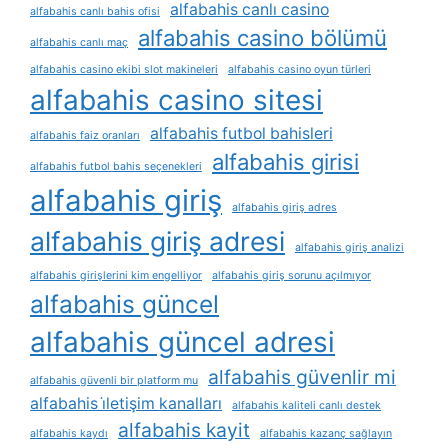
alfabahis canlı casino
alfabahis canlı bahis ofisi
alfabahis casino bölümü
alfabahis canlı maç
alfabahis casino ekibi slot makineleri
alfabahis casino oyun türleri
alfabahis casino sitesi
alfabahis futbol bahisleri
alfabahis faiz oranları
alfabahis girisi
alfabahis futbol bahis seçenekleri
alfabahis giriş
alfabahis giriş adres
alfabahis giriş adresi
alfabahis giriş analizi
alfabahis girişlerini kim engelliyor
alfabahis giriş sorunu açılmıyor
alfabahis güncel
alfabahis güncel adresi
alfabahis güvenlir mi
alfabahis güvenli bir platform mu
alfabahis i̇letişim kanalları
alfabahis kaliteli canlı destek
alfabahis kayit
alfabahis kaydı
alfabahis kazanç sağlayın