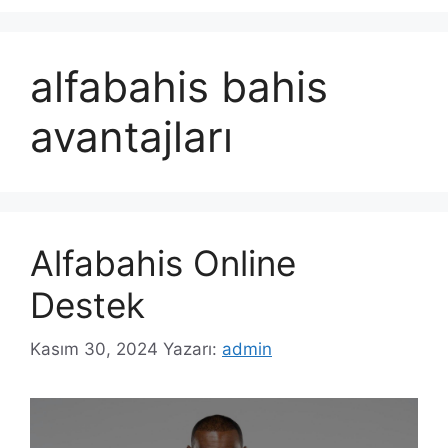
alfabahis bahis
avantajları
Alfabahis Online
Destek
Kasım 30, 2024
Yazarı:
admin