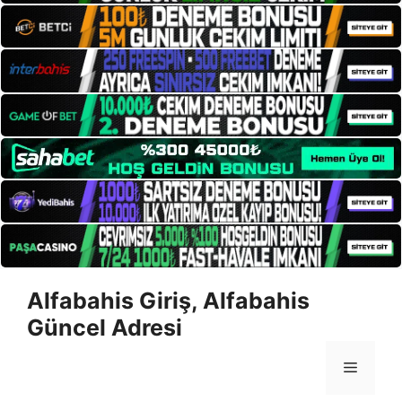
İçeriğe
Alfabahis Giriş, Alfabahis
atla
Güncel Adresi
Menü