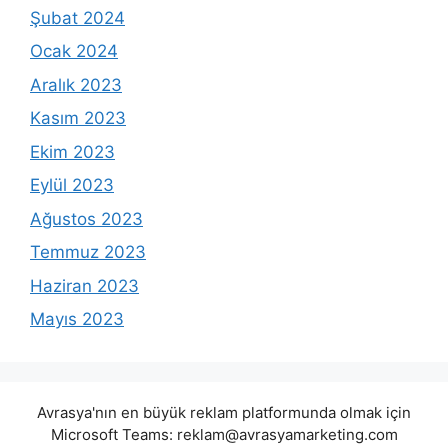
Şubat 2024
Ocak 2024
Aralık 2023
Kasım 2023
Ekim 2023
Eylül 2023
Ağustos 2023
Temmuz 2023
Haziran 2023
Mayıs 2023
Avrasya'nın en büyük reklam platformunda olmak için
Microsoft Teams:
reklam@avrasyamarketing.com