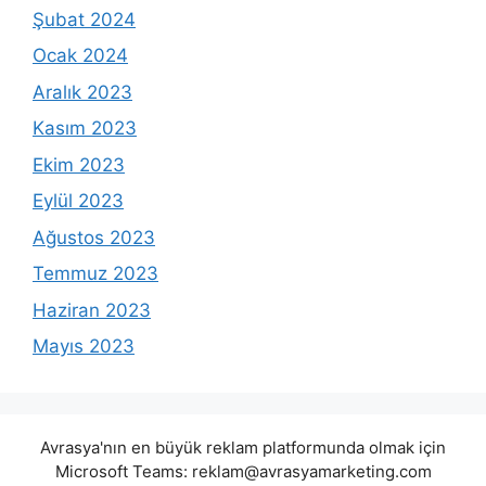
Şubat 2024
Ocak 2024
Aralık 2023
Kasım 2023
Ekim 2023
Eylül 2023
Ağustos 2023
Temmuz 2023
Haziran 2023
Mayıs 2023
Avrasya'nın en büyük reklam platformunda olmak için
Microsoft Teams:
reklam@avrasyamarketing.com