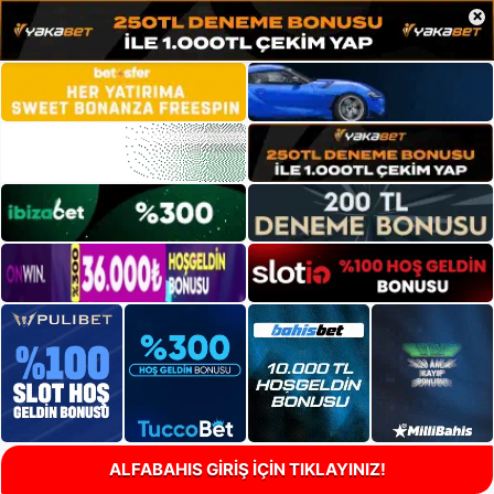
×
ALFABAHIS GİRİŞ İÇİN TIKLAYINIZ!