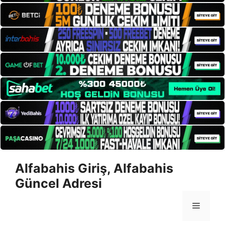
İçeriğe
Alfabahis Giriş, Alfabahis
atla
Güncel Adresi
Menü