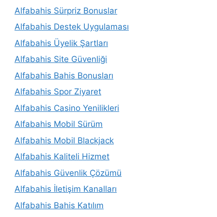
Alfabahis Sürpriz Bonuslar
Alfabahis Destek Uygulaması
Alfabahis Üyelik Şartları
Alfabahis Site Güvenliği
Alfabahis Bahis Bonusları
Alfabahis Spor Ziyaret
Alfabahis Casino Yenilikleri
Alfabahis Mobil Sürüm
Alfabahis Mobil Blackjack
Alfabahis Kaliteli Hizmet
Alfabahis Güvenlik Çözümü
Alfabahis İletişim Kanalları
Alfabahis Bahis Katılım