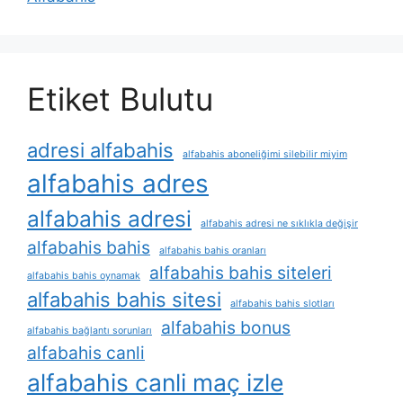
Etiket Bulutu
adresi alfabahis
alfabahis aboneliğimi silebilir miyim
alfabahis adres
alfabahis adresi
alfabahis adresi ne sıklıkla değişir
alfabahis bahis
alfabahis bahis oranları
alfabahis bahis siteleri
alfabahis bahis oynamak
alfabahis bahis sitesi
alfabahis bahis slotları
alfabahis bonus
alfabahis bağlantı sorunları
alfabahis canli
alfabahis canli maç izle