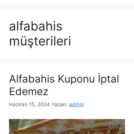
alfabahis
müşterileri
Alfabahis Kuponu İptal
Edemez
Haziran 15, 2024
Yazarı:
admin