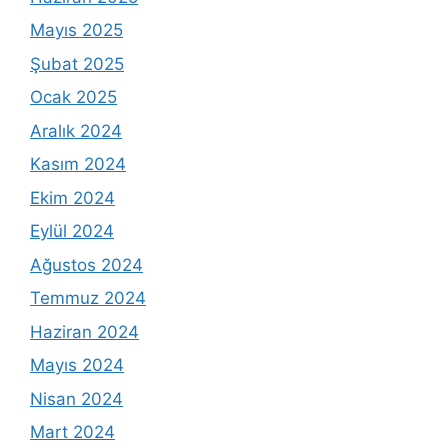
Mayıs 2025
Şubat 2025
Ocak 2025
Aralık 2024
Kasım 2024
Ekim 2024
Eylül 2024
Ağustos 2024
Temmuz 2024
Haziran 2024
Mayıs 2024
Nisan 2024
Mart 2024