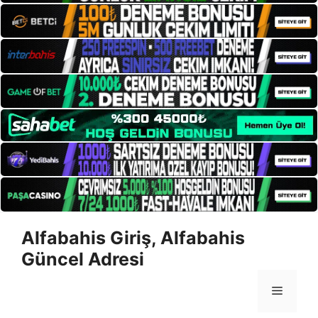
İçeriğe
Alfabahis Giriş, Alfabahis
atla
Güncel Adresi
Menü