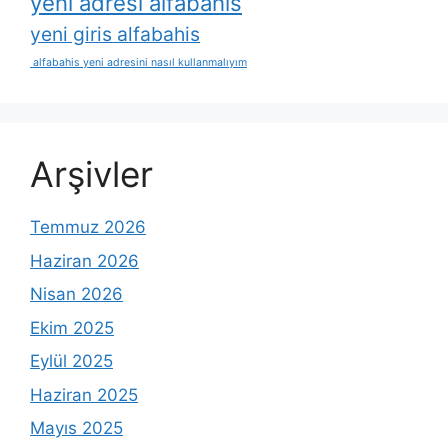
yeni adresi alfabahis
yeni giris alfabahis
alfabahis yeni adresini nasıl kullanmalıyım
Arşivler
Temmuz 2026
Haziran 2026
Nisan 2026
Ekim 2025
Eylül 2025
Haziran 2025
Mayıs 2025