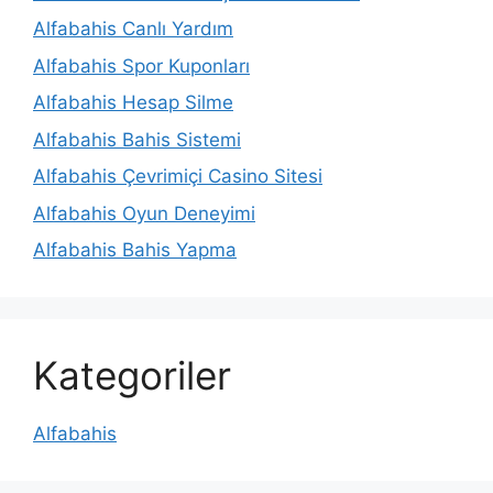
Alfabahis Canlı Yardım
Alfabahis Spor Kuponları
Alfabahis Hesap Silme
Alfabahis Bahis Sistemi
Alfabahis Çevrimiçi Casino Sitesi
Alfabahis Oyun Deneyimi
Alfabahis Bahis Yapma
Kategoriler
Alfabahis