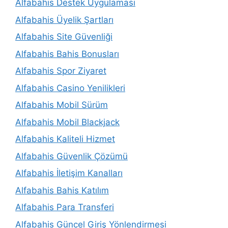
Alfabahis Destek Uygulaması
Alfabahis Üyelik Şartları
Alfabahis Site Güvenliği
Alfabahis Bahis Bonusları
Alfabahis Spor Ziyaret
Alfabahis Casino Yenilikleri
Alfabahis Mobil Sürüm
Alfabahis Mobil Blackjack
Alfabahis Kaliteli Hizmet
Alfabahis Güvenlik Çözümü
Alfabahis İletişim Kanalları
Alfabahis Bahis Katılım
Alfabahis Para Transferi
Alfabahis Güncel Giriş Yönlendirmesi