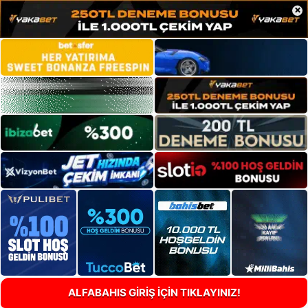
×
ALFABAHIS GİRİŞ İÇİN TIKLAYINIZ!