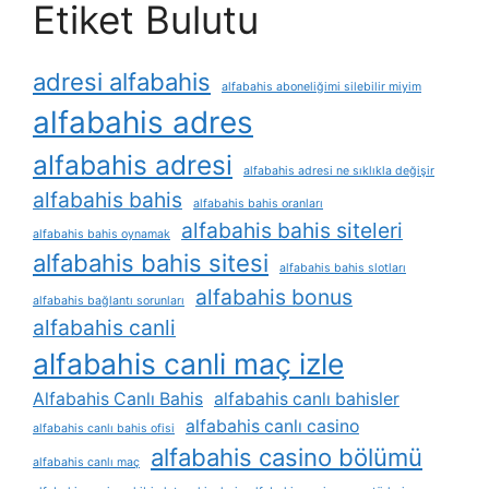
Etiket Bulutu
adresi alfabahis
alfabahis aboneliğimi silebilir miyim
alfabahis adres
alfabahis adresi
alfabahis adresi ne sıklıkla değişir
alfabahis bahis
alfabahis bahis oranları
alfabahis bahis siteleri
alfabahis bahis oynamak
alfabahis bahis sitesi
alfabahis bahis slotları
alfabahis bonus
alfabahis bağlantı sorunları
alfabahis canli
alfabahis canli maç izle
Alfabahis Canlı Bahis
alfabahis canlı bahisler
alfabahis canlı casino
alfabahis canlı bahis ofisi
alfabahis casino bölümü
alfabahis canlı maç