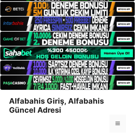
İçeriğe
Alfabahis Giriş, Alfabahis
atla
Güncel Adresi
Menü