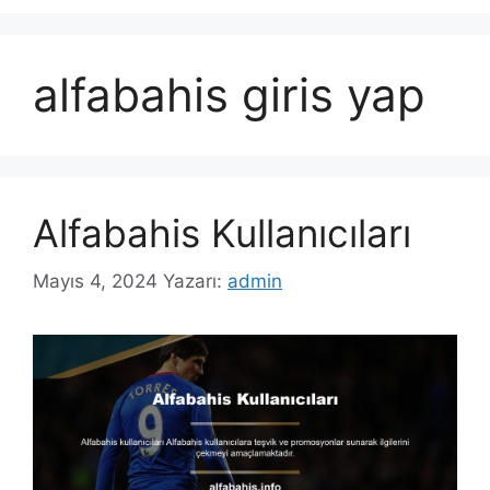
alfabahis giris yap
Alfabahis Kullanıcıları
Mayıs 4, 2024
Yazarı:
admin