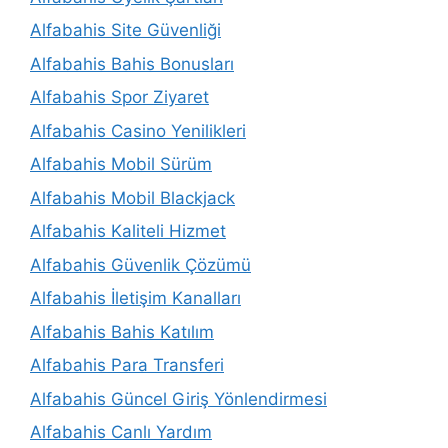
Alfabahis Site Güvenliği
Alfabahis Bahis Bonusları
Alfabahis Spor Ziyaret
Alfabahis Casino Yenilikleri
Alfabahis Mobil Sürüm
Alfabahis Mobil Blackjack
Alfabahis Kaliteli Hizmet
Alfabahis Güvenlik Çözümü
Alfabahis İletişim Kanalları
Alfabahis Bahis Katılım
Alfabahis Para Transferi
Alfabahis Güncel Giriş Yönlendirmesi
Alfabahis Canlı Yardım