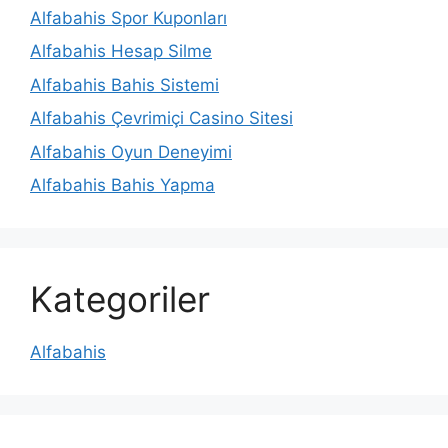
Alfabahis Spor Kuponları
Alfabahis Hesap Silme
Alfabahis Bahis Sistemi
Alfabahis Çevrimiçi Casino Sitesi
Alfabahis Oyun Deneyimi
Alfabahis Bahis Yapma
Kategoriler
Alfabahis