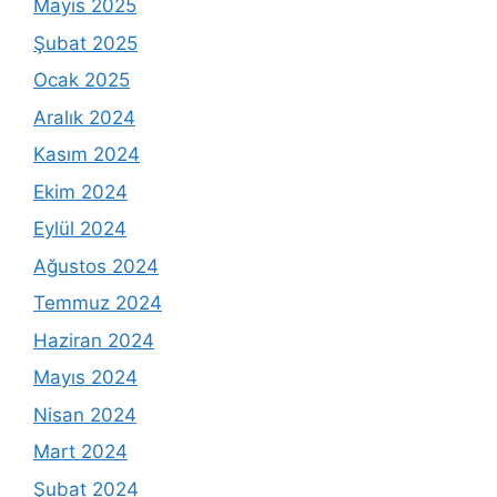
Mayıs 2025
Şubat 2025
Ocak 2025
Aralık 2024
Kasım 2024
Ekim 2024
Eylül 2024
Ağustos 2024
Temmuz 2024
Haziran 2024
Mayıs 2024
Nisan 2024
Mart 2024
Şubat 2024