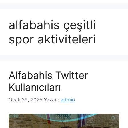
alfabahis çeşitli
spor aktiviteleri
Alfabahis Twitter
Kullanıcıları
Ocak 29, 2025
Yazarı:
admin