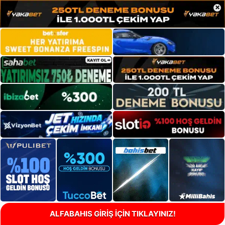
×
ALFABAHIS GİRİŞ İÇİN TIKLAYINIZ!