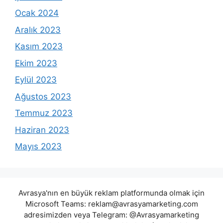
Ocak 2024
Aralık 2023
Kasım 2023
Ekim 2023
Eylül 2023
Ağustos 2023
Temmuz 2023
Haziran 2023
Mayıs 2023
Avrasya'nın en büyük reklam platformunda olmak için
Microsoft Teams:
reklam@avrasyamarketing.com
adresimizden veya Telegram: @Avrasyamarketing