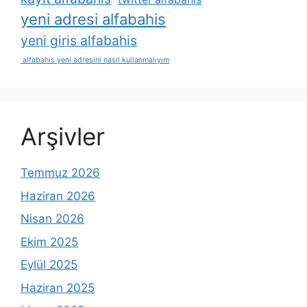
yeni adresi alfabahis
yeni giris alfabahis
alfabahis yeni adresini nasıl kullanmalıyım
Arşivler
Temmuz 2026
Haziran 2026
Nisan 2026
Ekim 2025
Eylül 2025
Haziran 2025