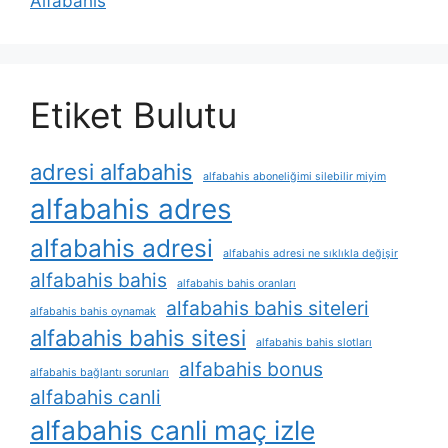
Alfabahis
Etiket Bulutu
adresi alfabahis
alfabahis aboneliğimi silebilir miyim
alfabahis adres
alfabahis adresi
alfabahis adresi ne sıklıkla değişir
alfabahis bahis
alfabahis bahis oranları
alfabahis bahis siteleri
alfabahis bahis oynamak
alfabahis bahis sitesi
alfabahis bahis slotları
alfabahis bonus
alfabahis bağlantı sorunları
alfabahis canli
alfabahis canli maç izle