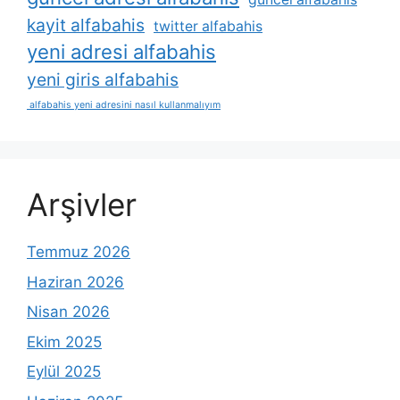
kayit alfabahis
twitter alfabahis
yeni adresi alfabahis
yeni giris alfabahis
alfabahis yeni adresini nasıl kullanmalıyım
Arşivler
Temmuz 2026
Haziran 2026
Nisan 2026
Ekim 2025
Eylül 2025