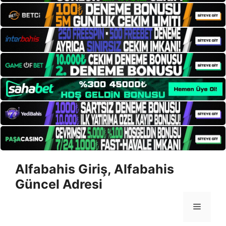
İçeriğe
Alfabahis Giriş, Alfabahis
atla
Güncel Adresi
Menü