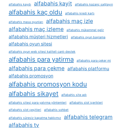
alfabahis kayit
alfabahis kaydı
alfabahis kazanç sağlayın
alfabahis kaç oldu
alfabahis kredi kartı
alfabahis maç izle
alfabahis masa oyunları
alfabahis maç izleme
alfabahis mükemmel gelir
alfabahis müşteri hizmetleri
alfabahis oyun başlama
alfabahis oyun sitesi
alfabahis oyun web sitesi kaliteli canlı destek
alfabahis para yatirma
alfabahis para çeker mi
alfabahis para çekme
alfabahis platformu
alfabahis promosyon
alfabahis promosyon kodu
alfabahis sikayet
alfabahis site adı
alfabahis sitesi para yatırma yöntemleri
alfabahis slot i̇çerikleri
alfabahis slot çeşitleri
alfabahis sohbet
alfabahis telegram
alfabahis süresiz kapatma hakkımız
alfabahis tv