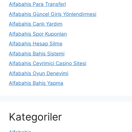
Alfabahis Para Transferi
Alfabahis Güncel Giriş Yönlendirmesi
Alfabahis Canlı Yardım
Alfabahis Spor Kuponları
Alfabahis Hesap Silme
Alfabahis Bahis Sistemi
Alfabahis Çevrimiçi Casino Sitesi
Alfabahis Oyun Deneyimi
Alfabahis Bahis Yapma
Kategoriler