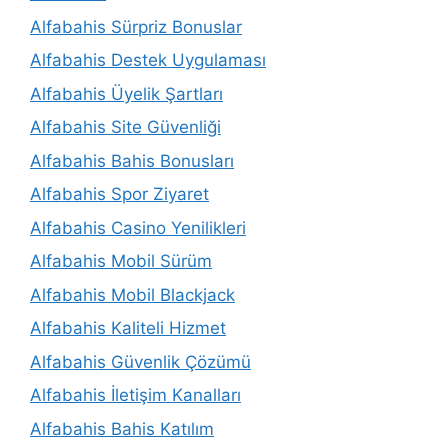
Alfabahis Sürpriz Bonuslar
Alfabahis Destek Uygulaması
Alfabahis Üyelik Şartları
Alfabahis Site Güvenliği
Alfabahis Bahis Bonusları
Alfabahis Spor Ziyaret
Alfabahis Casino Yenilikleri
Alfabahis Mobil Sürüm
Alfabahis Mobil Blackjack
Alfabahis Kaliteli Hizmet
Alfabahis Güvenlik Çözümü
Alfabahis İletişim Kanalları
Alfabahis Bahis Katılım