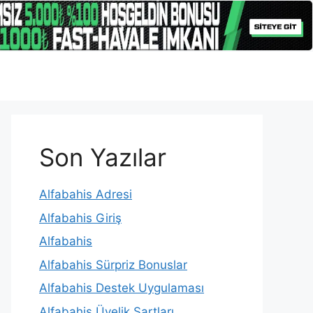
Son Yazılar
Alfabahis Adresi
Alfabahis Giriş
Alfabahis
Alfabahis Sürpriz Bonuslar
Alfabahis Destek Uygulaması
Alfabahis Üyelik Şartları