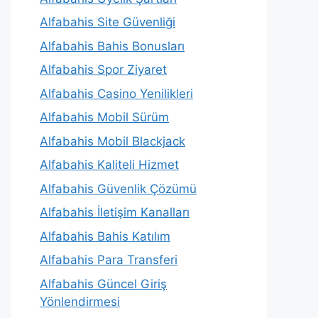
Alfabahis Site Güvenliği
Alfabahis Bahis Bonusları
Alfabahis Spor Ziyaret
Alfabahis Casino Yenilikleri
Alfabahis Mobil Sürüm
Alfabahis Mobil Blackjack
Alfabahis Kaliteli Hizmet
Alfabahis Güvenlik Çözümü
Alfabahis İletişim Kanalları
Alfabahis Bahis Katılım
Alfabahis Para Transferi
Alfabahis Güncel Giriş
Yönlendirmesi