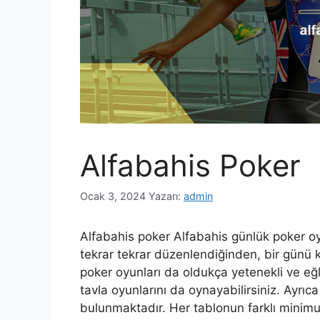
Alfabahis Poker
Ocak 3, 2024
Yazarı:
admin
Alfabahis poker Alfabahis günlük poker oy
tekrar tekrar düzenlendiğinden, bir günü ka
poker oyunları da oldukça yetenekli ve eğle
tavla oyunlarını da oynayabilirsiniz. Ayrıca
bulunmaktadır. Her tablonun farklı minimu