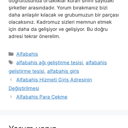
doğrultusunda ortaklıklar kuran sınırlı sayıdaki
şirketler arasındadır. Yorum bırakmanız bizi
daha anlaşılır kılacak ve grubumuzun bir parçası
olacaksınız. Kadromuz sizleri memnun etmek
için daha da gelişiyor ve gelişiyor. Bu doğru
adresi tekrar önerelim.
Kategoriler
Alfabahis
Etiketler
alfabahis ağı geliştirme tesisi
,
alfabahis
geliştirme tesisi
,
alfabahis giriş
Alfabahis Hizmeti Giriş Adresinin
Değiştirilmesi
Alfabahis Para Çekme