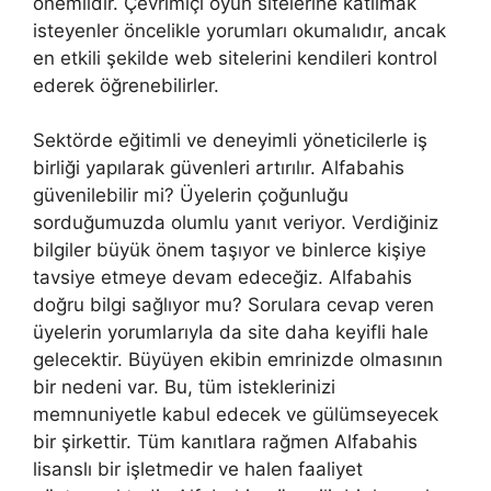
önemlidir. Çevrimiçi oyun sitelerine katılmak
isteyenler öncelikle yorumları okumalıdır, ancak
en etkili şekilde web sitelerini kendileri kontrol
ederek öğrenebilirler.
Sektörde eğitimli ve deneyimli yöneticilerle iş
birliği yapılarak güvenleri artırılır. Alfabahis
güvenilebilir mi? Üyelerin çoğunluğu
sorduğumuzda olumlu yanıt veriyor. Verdiğiniz
bilgiler büyük önem taşıyor ve binlerce kişiye
tavsiye etmeye devam edeceğiz. Alfabahis
doğru bilgi sağlıyor mu? Sorulara cevap veren
üyelerin yorumlarıyla da site daha keyifli hale
gelecektir. Büyüyen ekibin emrinizde olmasının
bir nedeni var. Bu, tüm isteklerinizi
memnuniyetle kabul edecek ve gülümseyecek
bir şirkettir. Tüm kanıtlara rağmen Alfabahis
lisanslı bir işletmedir ve halen faaliyet