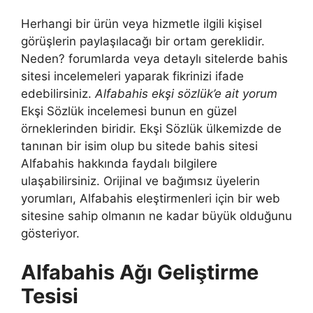
Herhangi bir ürün veya hizmetle ilgili kişisel
görüşlerin paylaşılacağı bir ortam gereklidir.
Neden? forumlarda veya detaylı sitelerde bahis
sitesi incelemeleri yaparak fikrinizi ifade
edebilirsiniz.
Alfabahis ekşi sözlük’e ait yorum
Ekşi Sözlük incelemesi bunun en güzel
örneklerinden biridir. Ekşi Sözlük ülkemizde de
tanınan bir isim olup bu sitede bahis sitesi
Alfabahis hakkında faydalı bilgilere
ulaşabilirsiniz. Orijinal ve bağımsız üyelerin
yorumları, Alfabahis eleştirmenleri için bir web
sitesine sahip olmanın ne kadar büyük olduğunu
gösteriyor.
Alfabahis Ağı Geliştirme
Tesisi