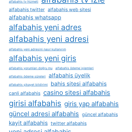
alfabahis tv hizmeti
alfabahis twitter
alfabahis web sitesi
alfabahis whatsapp
alfabahis yeni adres
alfabahis yeni adresi
alfabahis yeni adresini nasıl kullanırım
alfabahis yeni giris
alfabahis yorumları doğru mu
alfabahis ödeme i̇şlemleri
alfabahis üyelik
alfabahis ödeme süreleri
bahis sitesi alfabahis
alfabahis şikayet bildirimi
casino sitesi alfabahis
canli alfabahis
girisi alfabahis
giris yap alfabahis
güncel adresi alfabahis
güncel alfabahis
kayit alfabahis
twitter alfabahis
yeni adresi alfabahis