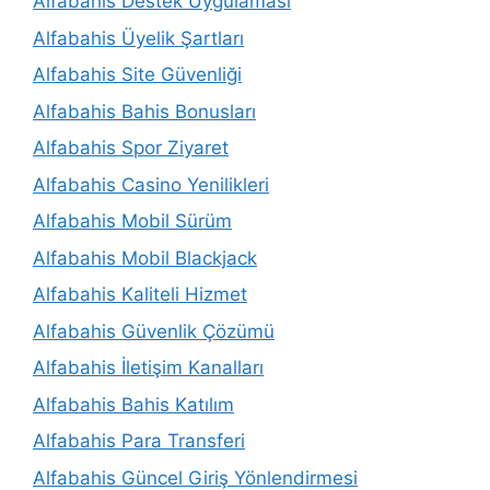
Alfabahis Destek Uygulaması
Alfabahis Üyelik Şartları
Alfabahis Site Güvenliği
Alfabahis Bahis Bonusları
Alfabahis Spor Ziyaret
Alfabahis Casino Yenilikleri
Alfabahis Mobil Sürüm
Alfabahis Mobil Blackjack
Alfabahis Kaliteli Hizmet
Alfabahis Güvenlik Çözümü
Alfabahis İletişim Kanalları
Alfabahis Bahis Katılım
Alfabahis Para Transferi
Alfabahis Güncel Giriş Yönlendirmesi