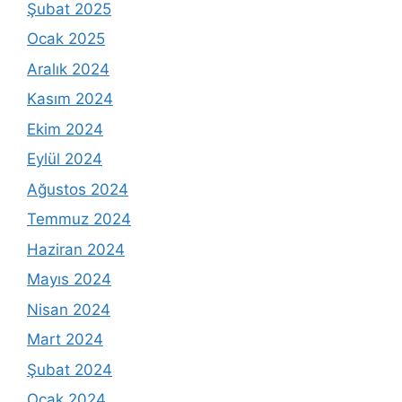
Şubat 2025
Ocak 2025
Aralık 2024
Kasım 2024
Ekim 2024
Eylül 2024
Ağustos 2024
Temmuz 2024
Haziran 2024
Mayıs 2024
Nisan 2024
Mart 2024
Şubat 2024
Ocak 2024