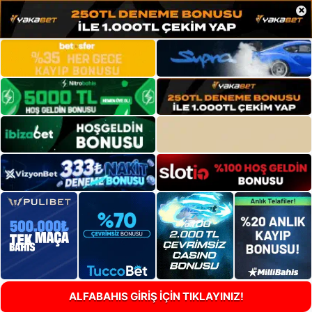
×
ALFABAHIS GİRİŞ İÇİN TIKLAYINIZ!