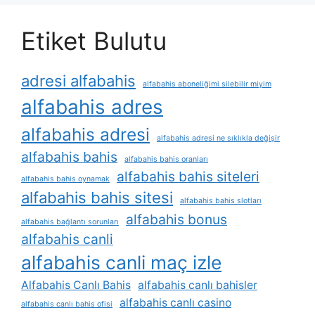
Etiket Bulutu
adresi alfabahis
alfabahis aboneliğimi silebilir miyim
alfabahis adres
alfabahis adresi
alfabahis adresi ne sıklıkla değişir
alfabahis bahis
alfabahis bahis oranları
alfabahis bahis siteleri
alfabahis bahis oynamak
alfabahis bahis sitesi
alfabahis bahis slotları
alfabahis bonus
alfabahis bağlantı sorunları
alfabahis canli
alfabahis canli maç izle
Alfabahis Canlı Bahis
alfabahis canlı bahisler
alfabahis canlı casino
alfabahis canlı bahis ofisi