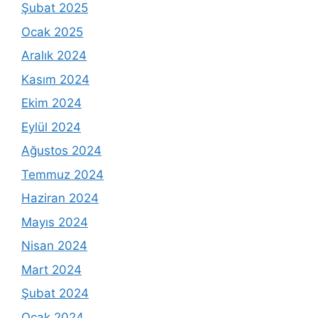
Şubat 2025
Ocak 2025
Aralık 2024
Kasım 2024
Ekim 2024
Eylül 2024
Ağustos 2024
Temmuz 2024
Haziran 2024
Mayıs 2024
Nisan 2024
Mart 2024
Şubat 2024
Ocak 2024