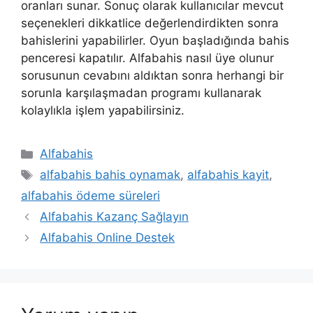
oranları sunar. Sonuç olarak kullanıcılar mevcut
seçenekleri dikkatlice değerlendirdikten sonra
bahislerini yapabilirler. Oyun başladığında bahis
penceresi kapatılır. Alfabahis nasıl üye olunur
sorusunun cevabını aldıktan sonra herhangi bir
sorunla karşılaşmadan programı kullanarak
kolaylıkla işlem yapabilirsiniz.
Kategoriler
Alfabahis
Etiketler
alfabahis bahis oynamak
,
alfabahis kayit
,
alfabahis ödeme süreleri
Alfabahis Kazanç Sağlayın
Alfabahis Online Destek