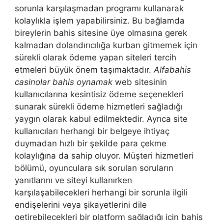
sorunla karşılaşmadan programı kullanarak
kolaylıkla işlem yapabilirsiniz. Bu bağlamda
bireylerin bahis sitesine üye olmasına gerek
kalmadan dolandırıcılığa kurban gitmemek için
sürekli olarak ödeme yapan siteleri tercih
etmeleri büyük önem taşımaktadır.
Alfabahis
casinolar bahis oynamak
web sitesinin
kullanıcılarına kesintisiz ödeme seçenekleri
sunarak sürekli ödeme hizmetleri sağladığı
yaygın olarak kabul edilmektedir. Ayrıca site
kullanıcıları herhangi bir belgeye ihtiyaç
duymadan hızlı bir şekilde para çekme
kolaylığına da sahip oluyor. Müşteri hizmetleri
bölümü, oyunculara sık sorulan soruların
yanıtlarını ve siteyi kullanırken
karşılaşabilecekleri herhangi bir sorunla ilgili
endişelerini veya şikayetlerini dile
getirebilecekleri bir platform sağladığı için bahis