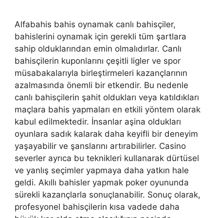
Alfabahis bahis oynamak canlı bahisçiler,
bahislerini oynamak için gerekli tüm şartlara
sahip olduklarından emin olmalıdırlar. Canlı
bahisçilerin kuponlarını çeşitli ligler ve spor
müsabakalarıyla birleştirmeleri kazançlarının
azalmasında önemli bir etkendir. Bu nedenle
canlı bahisçilerin şahit oldukları veya katıldıkları
maçlara bahis yapmaları en etkili yöntem olarak
kabul edilmektedir. İnsanlar aşina oldukları
oyunlara sadık kalarak daha keyifli bir deneyim
yaşayabilir ve şanslarını artırabilirler. Casino
severler ayrıca bu teknikleri kullanarak dürtüsel
ve yanlış seçimler yapmaya daha yatkın hale
geldi. Akıllı bahisler yapmak poker oyununda
sürekli kazançlarla sonuçlanabilir. Sonuç olarak,
profesyonel bahisçilerin kısa vadede daha