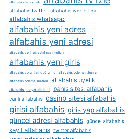
alfabahis tv izle
alfabahis tv hizmeti
alfabahis twitter
alfabahis web sitesi
alfabahis whatsapp
alfabahis yeni adres
alfabahis yeni adresi
alfabahis yeni adresini nasıl kullanırım
alfabahis yeni giris
alfabahis yorumları doğru mu
alfabahis ödeme i̇şlemleri
alfabahis üyelik
alfabahis ödeme süreleri
bahis sitesi alfabahis
alfabahis şikayet bildirimi
casino sitesi alfabahis
canli alfabahis
girisi alfabahis
giris yap alfabahis
güncel adresi alfabahis
güncel alfabahis
kayit alfabahis
twitter alfabahis