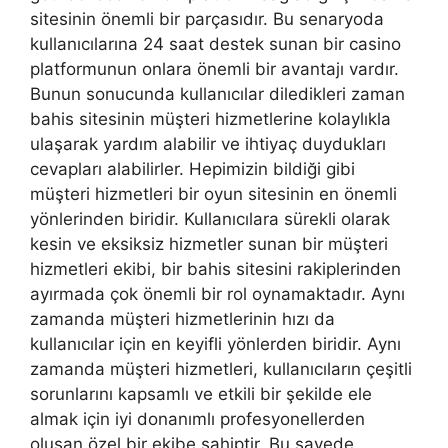
sitesinin önemli bir parçasıdır. Bu senaryoda
kullanıcılarına 24 saat destek sunan bir casino
platformunun onlara önemli bir avantajı vardır.
Bunun sonucunda kullanıcılar diledikleri zaman
bahis sitesinin müşteri hizmetlerine kolaylıkla
ulaşarak yardım alabilir ve ihtiyaç duydukları
cevapları alabilirler. Hepimizin bildiği gibi
müşteri hizmetleri bir oyun sitesinin en önemli
yönlerinden biridir. Kullanıcılara sürekli olarak
kesin ve eksiksiz hizmetler sunan bir müşteri
hizmetleri ekibi, bir bahis sitesini rakiplerinden
ayırmada çok önemli bir rol oynamaktadır. Aynı
zamanda müşteri hizmetlerinin hızı da
kullanıcılar için en keyifli yönlerden biridir. Aynı
zamanda müşteri hizmetleri, kullanıcıların çeşitli
sorunlarını kapsamlı ve etkili bir şekilde ele
almak için iyi donanımlı profesyonellerden
oluşan özel bir ekibe sahiptir. Bu sayede